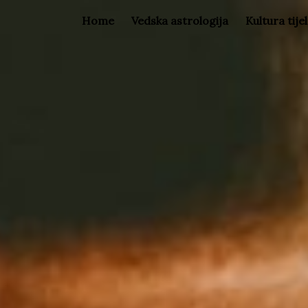
Home
Vedska astrologija
Kultura tije