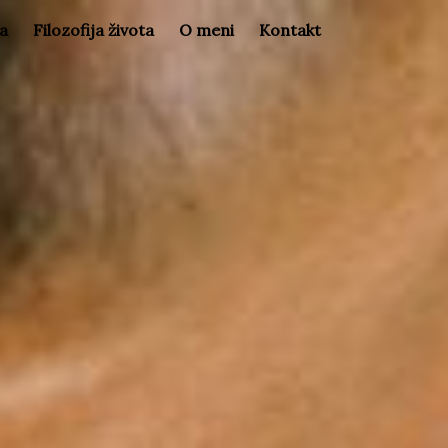
la
Filozofija života
O meni
Kontakt