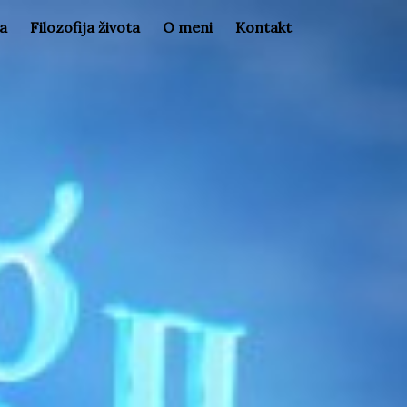
la
Filozofija života
O meni
Kontakt