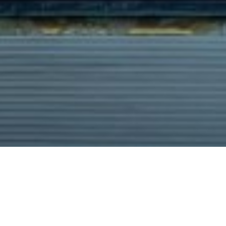
Vedska astrologija
8 ožujka, 2020