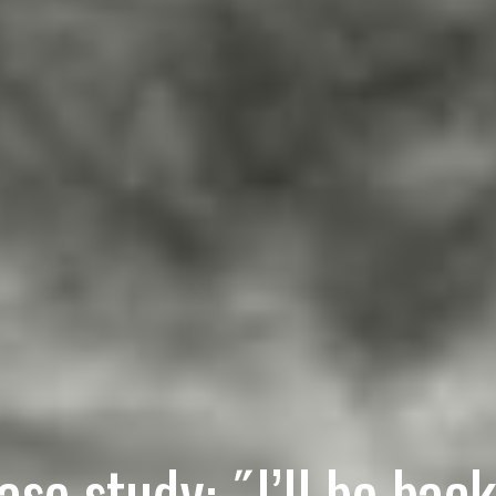
ase study: ˝I’ll be back