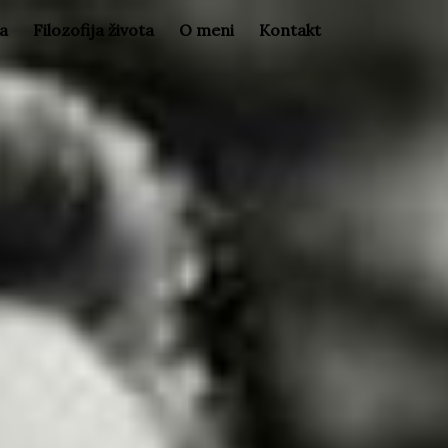
la
Filozofija života
O meni
Kontakt